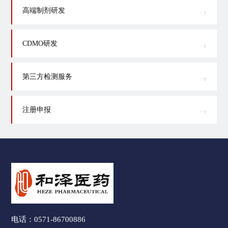
高端制剂研发
CDMO研发
第三方检测服务
注册申报
电话：
0571-86700886