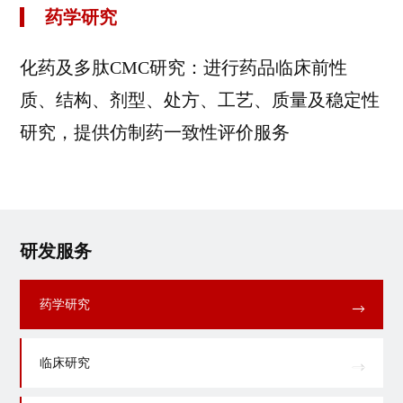
药学研究
化药及多肽CMC研究：进行药品临床前性
质、结构、剂型、处方、工艺、质量及稳定性
研究，提供仿制药一致性评价服务
研发服务
药学研究
临床研究